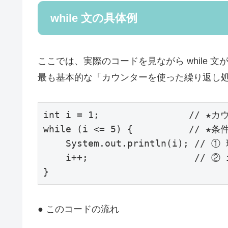
while 文の具体例
ここでは、実際のコードを見ながら while
最も基本的な「カウンターを使った繰り返し
int i = 1;                //
while (i <= 5) {          //
    System.out.println(i); // ① 現在の i を表示

    i++;                   // ② i を 1 ずつ増やす（これがないと終わらない）

}
● このコードの流れ