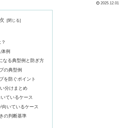
2025.12.01
次
は？
の具体例
になる典型例と防ぎ方
プの典型例
プを防ぐポイント
の使い分けまとめ
が向いているケース
 文が向いているケース
きの判断基準