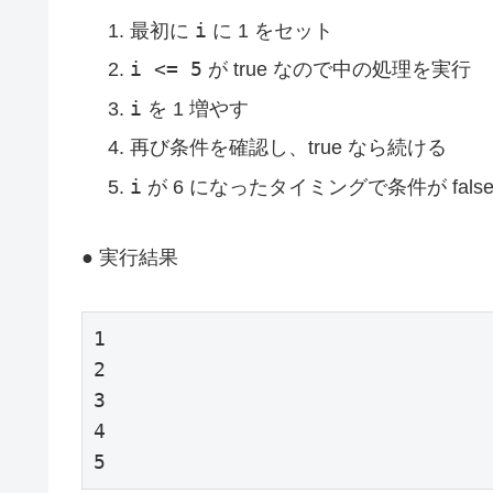
i
最初に
に 1 をセット
i <= 5
が true なので中の処理を実行
i
を 1 増やす
再び条件を確認し、true なら続ける
i
が 6 になったタイミングで条件が fal
● 実行結果
1

2

3

4

5